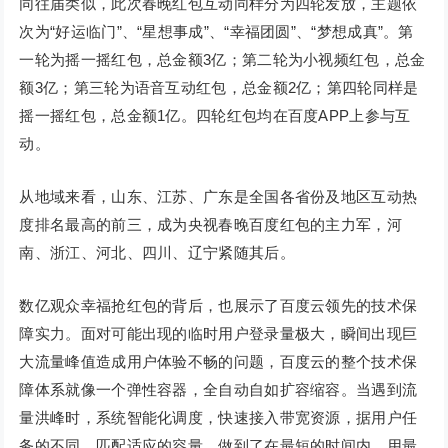
同往届类似，此次春晚红包互动同样分为四轮发放，主题依
次为“好运临门”、“星想事成”、“幸福团圆”、“梦想成真”。第
一轮为摇一摇红包，总金额3亿；第二轮为小视频红包，总金
额3亿；第三轮为语音互动红包，总金额2亿；第四轮同样是
摇一摇红包，总金额1亿。四轮红包均在百度APP上参与互
动。
从地域来看，山东、江苏、广东是全国各省份及地区互动热
度排名最高的前三，成为央视春晚百度红包的主力军，河
南、浙江、河北、四川、辽宁紧随其后。
数亿观众幸福抢红包的背后，也展示了百度云领先的技术保
障实力。面对可能出现的临时用户登录量极大，瞬间出现巨
大流量峰值造成用户体验不畅的问题，百度云的整个技术保
障体系就像一个弹性容器，全自动自如扩容缩容。当遇到流
量洪峰时，系统智能化调度，快速接入带宽资源，据用户任
务的不同，匹配适应的容量。做到了在最短的时间内，用最