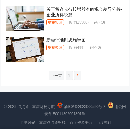
关于留存收益转增股本的税会差异分析-
企业所得税篇
财税知识
阅读
(15506)
评论(0)
新会计准则思维导图
财税知识
阅读
(499)
评论(0)
文
上一页
1
2
章
分
页
© 2023 点点通 - 重庆财税导航
渝ICP备2023000580号-2
渝公网
安备 50011302001891号
半岛时光
重庆点点通财税
百度资源平台
百度统计