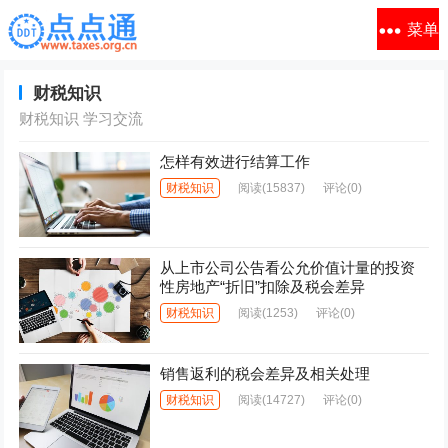
菜单
财税知识
财税知识 学习交流
怎样有效进行结算工作
财税知识
阅读
(15837)
评论(0)
从上市公司公告看公允价值计量的投资
性房地产“折旧”扣除及税会差异
财税知识
阅读
(1253)
评论(0)
销售返利的税会差异及相关处理
财税知识
阅读
(14727)
评论(0)