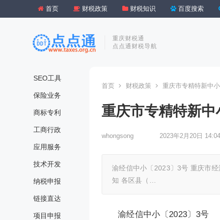
首页
财税政策
财税知识
百度搜索
重庆财税通
点点通财税导航
SEO工具
首页
财税政策
重庆市专精特新中小
保险业务
重庆市专精特新中
商标专利
工商行政
whongsong
2023年2月20日 14:0
应用服务
技术开发
渝经信中小〔2023〕3号 重庆市
知 各区县（…
纳税申报
链接直达
渝经信中小〔2023〕3号
项目申报