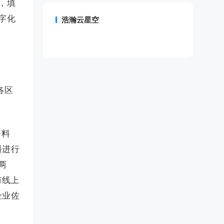
报，填
字化
浩瀚云星空
各区
资料
料进行
两
与线上
企业佐